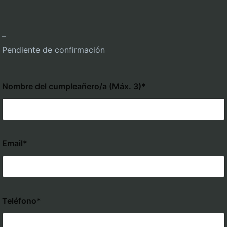
–
Pendiente de confirmación
Nombre del cumpleañero/a (Máx. 3)*
Email*
Teléfono*