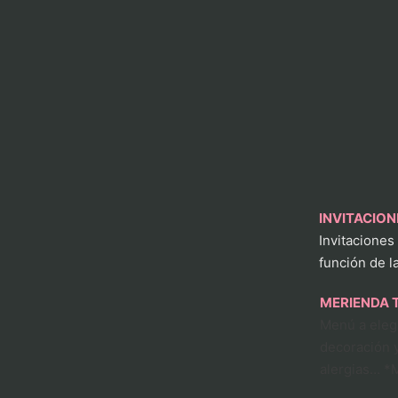
INVITACIO
Invitaciones
función de l
MERIENDA 
Menú a elegi
decoración y
alergias… *