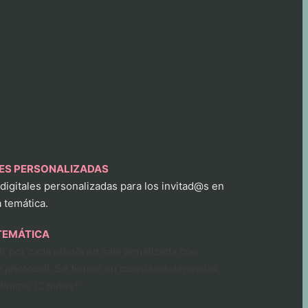
NES PERSONALIZADAS
 digitales personalizadas para los invitad@s en
a temática.
TEMÁTICA
r por cada niño/a en sala tematizada con
 photocall. Se tienen en cuenta intolerancias,
Mínimo 12 niños*